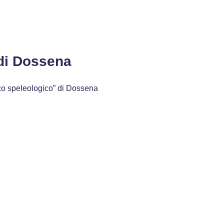
di Dossena
rco speleologico” di Dossena