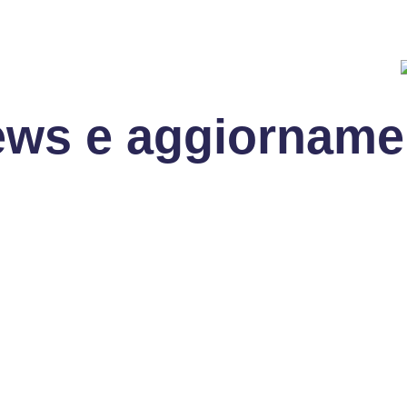
niere
Team Building
Scuole
Notizie ed Eventi
ws e aggiorname